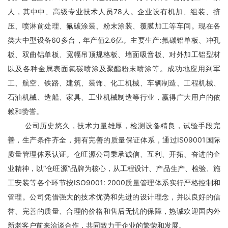
人，其中中、高级专业技术人员78人。企业设有机加、组装、挤
压、喷淋前处理、氟碳涂装、粉末涂装、覆膜加工等车间。现在各
类大中型设备60多台，年产值2.6亿。主要生产:氟碳铝单板、冲孔
板、双曲铝单板、宽幅吊顶规格板、墙面吸音板、对外加工铝型材
以及各种金属表面氟碳喷涂及聚酯粉末喷涂等。成功地应用到军
工、航空、铁路、建筑、装饰、化工机械、车辆制造、工程机械、
石油机械、造船、家具、工业机械制造等行业，赢得广大用户的依
赖和赞誉。
公司历史悠久，技术力量雄厚，检测设备精良，试验手段完
善，生产条件齐全，拥有完善的质量保证体系，通过IS09001国际
质量管理体系认证。仓旺源公司秉承诚信、互利、开拓、奋进的企
业精神，以“仓旺源”品牌为核心，从工程设计、产品生产、检验、施
工安装等各个环节按ISO9001: 2000质量管理体系实行严格控制和
管理。公司凭借强大的技术优势和先进的设计理念，并以良好的信
誉、完善的质量、合理的价格和售后无忧的保障，热诚欢迎国内外
新老客户前来洽谈合作，共同致力于企业的繁荣和发展。